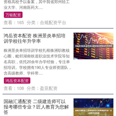
资格高校予以备案，其中我省郑州轻工
业大学、河南医药大....
万银配资
查看：
165
分类：
合规配资平台
鸿岳资本配资 株洲景炎单招培
训学校往年升学率
株洲景炎单招培训学校扎根株洲职教核
心圈，毗邻湖南铁道职业技术学院等知
名高职，依托20余年办学经验，专注单
招培训。学校拥有190人专业师资团队，
含高级教师、学科带....
鸿岳资本配资
查看：
108
分类：
盈亚配资
国融汇通配资 二级建造师可以
报考哪些专业？匠人教育为您解
答