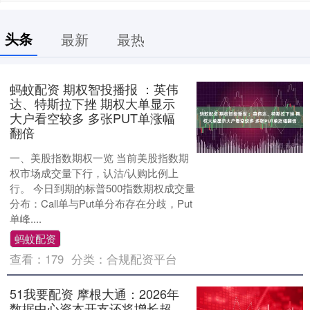
头条
最新
最热
蚂蚊配资 期权智投播报 ：英伟
达、特斯拉下挫 期权大单显示
大户看空较多 多张PUT单涨幅
翻倍
一、美股指数期权一览 当前美股指数期
权市场成交量下行，认沽/认购比例上
行。 今日到期的标普500指数期权成交量
分布：Call单与Put单分布存在分歧，Put
单峰....
蚂蚊配资
查看：
179
分类：
合规配资平台
51我要配资 摩根大通：2026年
数据中心资本开支还将增长超