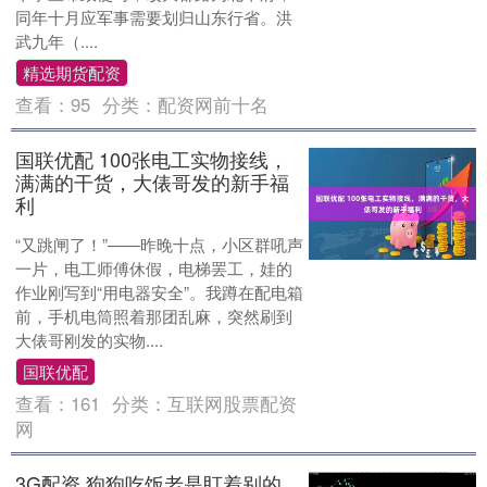
同年十月应军事需要划归山东行省。洪
武九年（....
精选期货配资
查看：
95
分类：
配资网前十名
国联优配 100张电工实物接线，
满满的干货，大俵哥发的新手福
利
“又跳闸了！”——昨晚十点，小区群吼声
一片，电工师傅休假，电梯罢工，娃的
作业刚写到“用电器安全”。我蹲在配电箱
前，手机电筒照着那团乱麻，突然刷到
大俵哥刚发的实物....
国联优配
查看：
161
分类：
互联网股票配资
网
3G配资 狗狗吃饭老是盯着别的