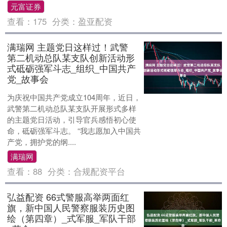
元富证券
查看：
175
分类：
盈亚配资
满瑞网 主题党日这样过！武警
第二机动总队某支队创新活动形
式砥砺强军斗志_组织_中国共产
党_故事会
为庆祝中国共产党成立104周年，近日，
武警第二机动总队某支队开展形式多样
的主题党日活动，引导官兵感悟初心使
命，砥砺强军斗志。 “我志愿加入中国共
产党，拥护党的纲....
满瑞网
查看：
88
分类：
合规配资平台
弘益配资 66式警服高举两面红
旗，新中国人民警察服装历史图
绘（第四章）_式军服_军队干部