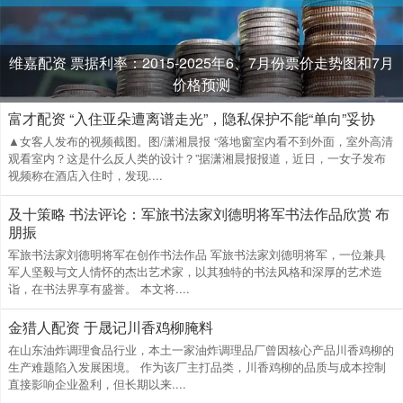
维嘉配资 票据利率：2015-2025年6、7月份票价走势图和7月
价格预测
富才配资 “入住亚朵遭离谱走光”，隐私保护不能“单向”妥协
▲女客人发布的视频截图。图/潇湘晨报 “落地窗室内看不到外面，室外高清
观看室内？这是什么反人类的设计？”据潇湘晨报报道，近日，一女子发布
视频称在酒店入住时，发现....
及十策略 书法评论：军旅书法家刘德明将军书法作品欣赏 布
朋振
军旅书法家刘德明将军在创作书法作品 军旅书法家刘德明将军，一位兼具
军人坚毅与文人情怀的杰出艺术家，以其独特的书法风格和深厚的艺术造
诣，在书法界享有盛誉。 本文将....
金猎人配资 于晟记川香鸡柳腌料
在山东油炸调理食品行业，本土一家油炸调理品厂曾因核心产品川香鸡柳的
生产难题陷入发展困境。 作为该厂主打品类，川香鸡柳的品质与成本控制
直接影响企业盈利，但长期以来....