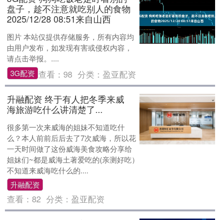
盘子，趁不注意就吃别人的食物
2025/12/28 08:51来自山西
图片 本站仅提供存储服务，所有内容均
由用户发布，如发现有害或侵权内容，
请点击举报。....
3G配资
查看：
98
分类：
盈亚配资
升融配资 终于有人把冬季来威
海旅游吃什么讲清楚了...
很多第一次来威海的姐妹不知道吃什
么？本人前前后后去了7次威海，所以花
一天时间做了这份威海美食攻略分享给
姐妹们~都是威海土著爱吃的(亲测好吃）
不知道来威海吃什么的....
升融配资
查看：
82
分类：
盈亚配资