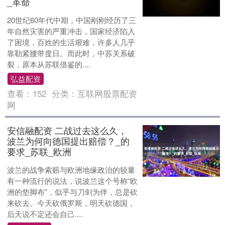
_革命
20世纪60年代中期，中国刚刚经历了三
年自然灾害的严重冲击，国家经济陷入
了困境，百姓的生活艰难，许多人几乎
靠勒紧腰带度日。而此时，中苏关系破
裂，原本从苏联借鉴的....
弘益配资
查看：
152
分类：
互联网股票配资
网
安信融配资 二战过去这么久，
波兰为何向德国提出赔偿？_的
要求_苏联_欧洲
波兰的战争索赔与欧洲地缘政治的较量
有一种流行的说法，说波兰这个号称“欧
洲的垫脚布”，似乎与刀剑为伴，总是砍
来砍去。今天砍俄罗斯，明天砍德国，
后天说不定还会自己....