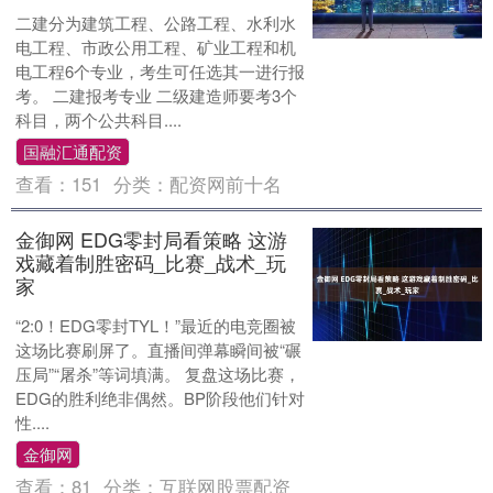
二建分为建筑工程、公路工程、水利水
电工程、市政公用工程、矿业工程和机
电工程6个专业，考生可任选其一进行报
考。 二建报考专业 二级建造师要考3个
科目，两个公共科目....
国融汇通配资
查看：
151
分类：
配资网前十名
金御网 EDG零封局看策略 这游
戏藏着制胜密码_比赛_战术_玩
家
“2:0！EDG零封TYL！”最近的电竞圈被
这场比赛刷屏了。直播间弹幕瞬间被“碾
压局”“屠杀”等词填满。 复盘这场比赛，
EDG的胜利绝非偶然。BP阶段他们针对
性....
金御网
查看：
81
分类：
互联网股票配资