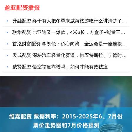
盈亚配资播报
升融配资 终于有人把冬季来威海旅游吃什么讲清楚了...
联华配资 比亚迪又一爆款，4米6长，方盒子+能量三把锁，30
首泓财富配资 李凯伦：侨心向湾，全运会是一座连接海内外侨胞的
天成配资 深耕汽车轻量化赛道，供应特斯拉、宁德时代，友升股份
威贤配资 悟空祛痘靠谱吗，如何才能有效祛痘