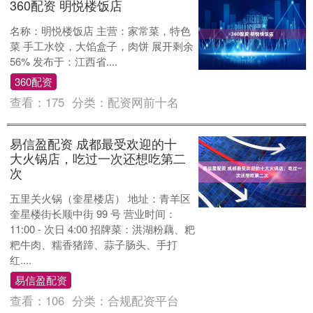
360配资 明悦楼饭店
名称：明悦楼饭店 主营：家常菜，特色
菜 手工水饺，大馅盒子，肉饼 展开剩余
56% 发布于：江西省....
360配资
查看：
175
分类：
配资网前十名
易信盈配资 成都最受欢迎的十
大火锅店，吃过一次还想吃第二
次
五里关火锅（奎星楼店） 地址：青羊区
奎星楼街长顺中街 99 号 营业时间：
11:00 - 次日 4:00 招牌菜：洪湖粉藕、粑
粑牛肉、糯香猪蹄、蒜子肠头、手打
红....
易信盈配资
查看：
106
分类：
合规配资平台