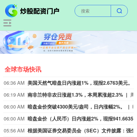
全球市场快讯
06:36 AM
美国天然气暗盘日内涨超1%，现报2.6763美元。
06:19 AM
南非兰特非农日涨超1.3%，本周累涨超2.3%
周五（8月7日）纽约尾盘，欧元兑美元涨0.28%，报1.1558，北京时间20:30发布美国非农就业报告带来一波短线拉升行情，本周累计上涨0.27%，整体呈现出W形走势。英镑兑美元涨0.28%，报1.3492，本周累涨0.75%。美元兑瑞郎跌0.53%，报0.8080，本周涨0.06%。商品货币对中，澳元兑美元涨0.50%、本周累
06:00 AM
暗盘金价突破4300美元/盎司，日内涨幅2%。
06:00 AM
暗盘金价（人民币）日内涨超2%，现报941.
05:56 AM
根据美国证券交易委员会（SEC）文件披