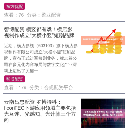
东方优配
查看：
76
分类：
盈亚配资
智博配资 横竖都有戏！横店影
视制作成立“大横小竖”短剧品牌
近期，横店影视（603103）旗下横店影
视制作有限公司成立“大横小竖”短剧品
牌，宣布正式进军短剧业务，标志着公
司在多元化内容布局与数字文化产业深
耕上迈出了关键一....
智博配资
查看：
179
分类：
合规配资平台
云南吕忠配资 罗博特科：
ficonTEC下游应用领域主要包括
光互连、光感知、光计算三个方
向