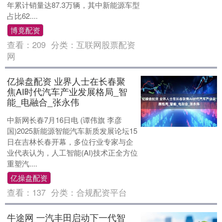
年累计销量达87.3万辆，其中新能源车型
占比62....
博竟配资
查看：
209
分类：
互联网股票配资
网
亿操盘配资 业界人士在长春聚
焦AI时代汽车产业发展格局_智
能_电融合_张永伟
中新网长春7月16日电 (谭伟旗 李彦
国)2025新能源智能汽车新质发展论坛15
日在吉林长春开幕，多位行业专家与企
业代表认为，人工智能(AI)技术正全方位
重塑汽....
亿操盘配资
查看：
137
分类：
合规配资平台
牛途网 一汽丰田启动下一代智