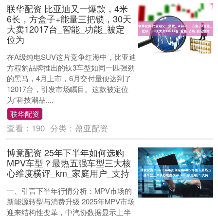
联华配资 比亚迪又一爆款，4米
6长，方盒子+能量三把锁，30天
大卖12017台_智能_功能_被定
位为
在A级纯电SUV这片竞争红海中，比亚迪
方程豹品牌推出的钛3车型如同一匹强劲
的黑马，4月上市，6月交付量便达到了
12017台，引发市场瞩目。这款被定位
为“科技潮品....
联华配资
查看：
190
分类：
盈亚配资
博竟配资 25年下半年如何选购
MPV车型？最热五强车型三大核
心维度横评_km_家庭用户_支持
一、引言下半年行情分析：MPV市场的
新能源转型与消费升级 2025年MPV市场
迎来结构性变革，中汽协数据显示上半