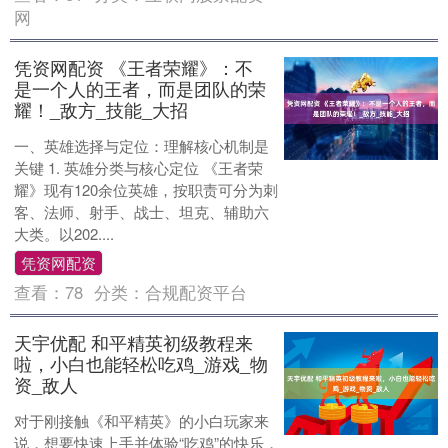
网
凭资网配资 《王者荣耀》：不
是一个人的王者，而是团队的荣
耀！_敌方_技能_大招
一、英雄选择与定位：理解核心机制是
关键 1. 英雄分类与核心定位 《王者荣
耀》现有120余位英雄，按职责可分为刺
客、法师、射手、战士、坦克、辅助六
大类。以202....
凭资网配资
查看：
78
分类：
合规配资平台
天宇优配 和平精英初级教程来
啦，小白也能轻松吃鸡_游戏_物
资_敌人
对于刚接触《和平精英》的小白玩家来
说，想要快速上手并体验“吃鸡”的快乐，