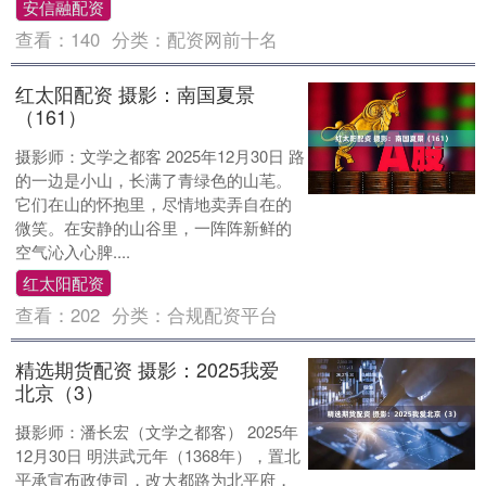
安信融配资
查看：
140
分类：
配资网前十名
红太阳配资 摄影：南国夏景
（161）
摄影师：文学之都客 2025年12月30日 路
的一边是小山，长满了青绿色的山芼。
它们在山的怀抱里，尽情地卖弄自在的
微笑。在安静的山谷里，一阵阵新鲜的
空气沁入心脾....
红太阳配资
查看：
202
分类：
合规配资平台
精选期货配资 摄影：2025我爱
北京（3）
摄影师：潘长宏（文学之都客） 2025年
12月30日 明洪武元年（1368年），置北
平承宣布政使司，改大都路为北平府，