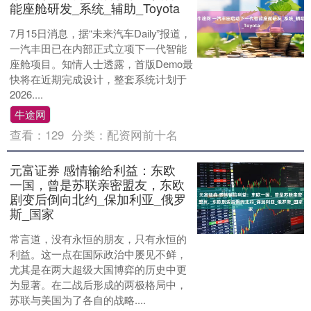
能座舱研发_系统_辅助_Toyota
7月15日消息，据“未来汽车Daily”报道，
一汽丰田已在内部正式立项下一代智能
座舱项目。知情人士透露，首版Demo最
快将在近期完成设计，整套系统计划于
2026....
牛途网
查看：
129
分类：
配资网前十名
元富证券 感情输给利益：东欧
一国，曾是苏联亲密盟友，东欧
剧变后倒向北约_保加利亚_俄罗
斯_国家
常言道，没有永恒的朋友，只有永恒的
利益。这一点在国际政治中屡见不鲜，
尤其是在两大超级大国博弈的历史中更
为显著。在二战后形成的两极格局中，
苏联与美国为了各自的战略....