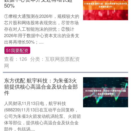
50%
①摩根大通预测在2026年，规模较大的
芯片股和网络股将表现突出，尽管市场
存在对人工智能泡沫的担忧；②预计
2026年用于数据中心资本支出的业务支
出将再增长50%；....
51我要配资
查看：
126
分类：
互联网股票配资
网
东方优配 航宇科技：为朱雀3火
箭提供核心高温合金及钛合金部
件
人民财讯11月13日电，航宇科技
(688239)11月13日在互动平台回复称，
公司为朱雀3火箭发动机涡轮泵、火箭箭
体等部位，提供核心高温合金及钛合金
部件，包括涡....