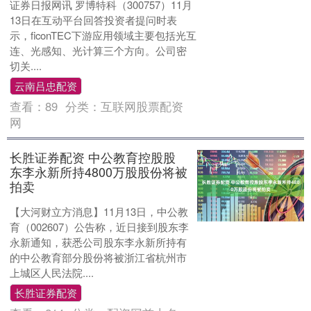
证券日报网讯 罗博特科（300757）11月
13日在互动平台回答投资者提问时表
示，ficonTEC下游应用领域主要包括光互
连、光感知、光计算三个方向。公司密
切关....
云南吕忠配资
查看：
89
分类：
互联网股票配资
网
长胜证券配资 中公教育控股股
东李永新所持4800万股股份将被
拍卖
【大河财立方消息】11月13日，中公教
育（002607）公告称，近日接到股东李
永新通知，获悉公司股东李永新所持有
的中公教育部分股份将被浙江省杭州市
上城区人民法院....
长胜证券配资